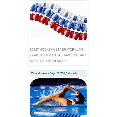
10 MT MOSKOVA SEPERATÖR {1 MT
27 ADET}8 MM HALAT HAVUZ KULVAR
AYIRICI SET KAMPAMYA
25mt Moskova Sep. 20.750,0 tl + kdv