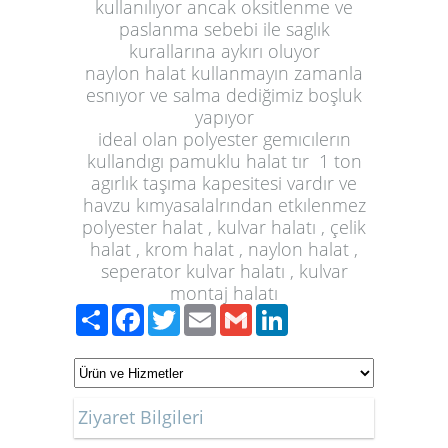
kullanılıyor ancak oksitlenme ve
paslanma sebebi ile saglık
kurallarına aykırı oluyor
naylon halat kullanmayın zamanla
esnıyor ve salma dediğimiz boşluk
yapıyor
ideal olan polyester gemıcılerın
kullandıgı pamuklu halat tır 1 ton
agırlık taşıma kapesitesi vardır ve
havzu kımyasalalrından etkılenmez
polyester halat , kulvar halatı , çelik
halat , krom halat , naylon halat ,
seperator kulvar halatı , kulvar
montaj halatı
Paylaş
Facebook
Twitter
Email
Gmail
LinkedIn
Ziyaret Bilgileri