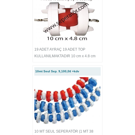
19 ADET AYRAÇ 19 ADET TOP
KULLANILMAKTADIR 10 cm x 4.8 cm
10mt Seul Sep. 9,100,0tl +kdv
10 MT SEUL SEPERATÖR {1 MT 38