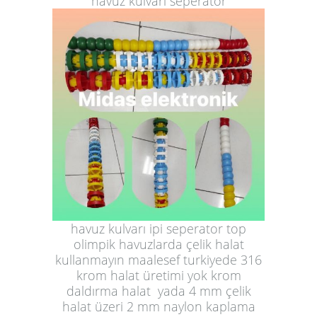
havuz kulvarı seperator
havuz kulvarı ipi seperator top
olimpik havuzlarda çelik halat
kullanmayın maalesef turkiyede 316
krom halat üretimi yok krom
daldırma halat yada 4 mm çelik
halat üzeri 2 mm naylon kaplama